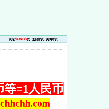
阅读
3249775
次 |
返回首页
|
关闭本页
铜币等=1人民币
hchh.com