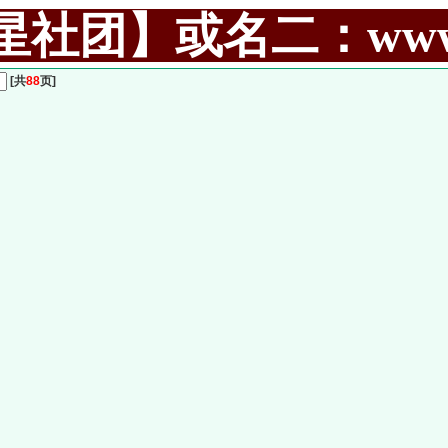
社团】或名二：www.99
[共
88
页]