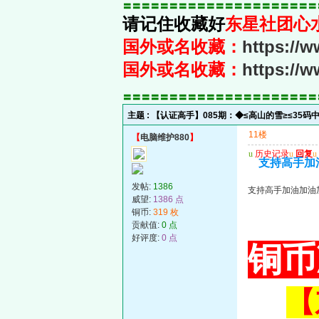
〓〓〓〓〓〓〓〓〓〓〓〓〓〓〓〓〓〓〓〓〓
请记住收藏好
东星社团心
国外或名收藏：
https://
国外或名收藏：
https://
〓〓〓〓〓〓〓〓〓〓〓〓〓〓〓〓〓〓〓〓〓
主题 :
【认证高手】085期：◆≤高山的雪≥≤35码
11楼
【
电脑维护880
】
u
历史记录
u
回复
u
支持高手加
发帖:
1386
支持高手加油加油
威望:
1386 点
铜币:
319 枚
贡献值:
0 点
好评度:
0 点
铜币
【