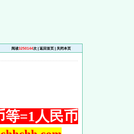
阅读
3250144
次 |
返回首页
|
关闭本页
铜币等=1人民币