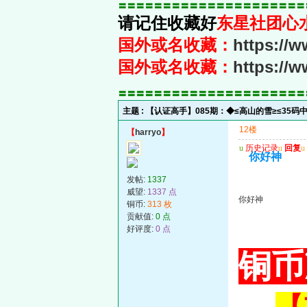
〓〓〓〓〓〓〓〓〓〓〓〓〓〓〓〓〓〓〓〓〓
请记住收藏好
东星社团心
国外或名收藏：
https://
国外或名收藏：
https://
〓〓〓〓〓〓〓〓〓〓〓〓〓〓〓〓〓〓〓〓〓
主题 :
【认证高手】085期：◆≤高山的雪≥≤35码
12楼
【
harryo
】
u
历史记录
u
回复
u
你好神
发帖:
1337
威望:
1337 点
你好神
铜币:
313 枚
贡献值:
0 点
好评度:
0 点
铜币