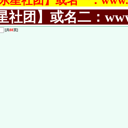
东星社团】或名一：www.ch
社团】或名二：www.99
[共
88
页]