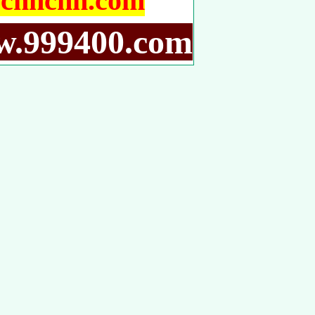
hchh.com
9400.com