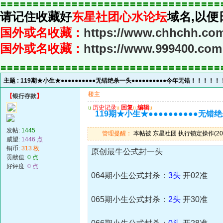
〓〓〓〓〓〓〓〓〓〓〓〓〓〓〓〓〓〓〓〓〓〓〓〓〓〓〓〓〓〓〓〓〓〓
请记住收藏好
东星社团心水论坛
域名,以便
国外或名收藏：
https://www.chhchh.co
国外或名收藏：
https://www.999400.com
〓〓〓〓〓〓〓〓〓〓〓〓〓〓〓〓〓〓〓〓〓〓〓〓〓〓〓〓〓〓〓〓〓〓
主题 :
119期★小生★●●●●●●●●●●无错绝杀一头●●●●●●●●●●今年无错！！！！！
楼主
【
银行存款
】
u
历史记录
u
回复
u
编辑
u
119期★小生★●●●●●●●●●●无错
发帖:
1445
管理提醒：
本帖被 东星社团 执行锁定操作(2013
威望:
1446 点
铜币:
313 枚
原创最牛公式封一头
贡献值:
0 点
好评度:
0 点
064期小生公式封杀：
3头
开02准
065期小生公式封杀：
2头
开30准