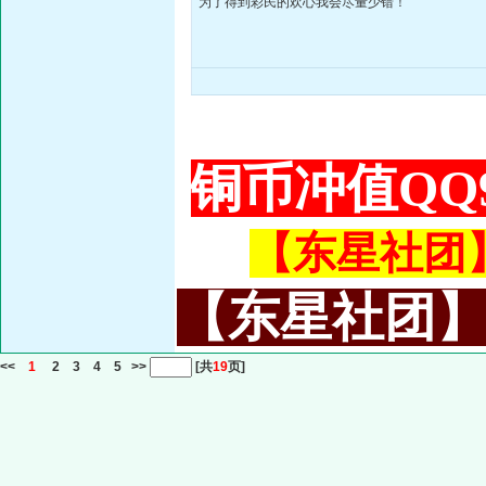
为了得到彩民的欢心我会尽量少错！
铜币冲值QQ9
【东星社团】或
【东星社团】或名
<<
1
2
3
4
5
>>
[共
19
页]